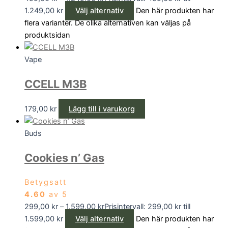
1.249,00 kr
Välj alternativ
Den här produkten har
flera varianter. De olika alternativen kan väljas på
produktsidan
Vape
CCELL M3B
179,00
kr
Lägg till i varukorg
Buds
Cookies n’ Gas
Betygsatt
4.60
av 5
299,00
kr
–
1.599,00
kr
Prisintervall: 299,00 kr till
1.599,00 kr
Välj alternativ
Den här produkten har