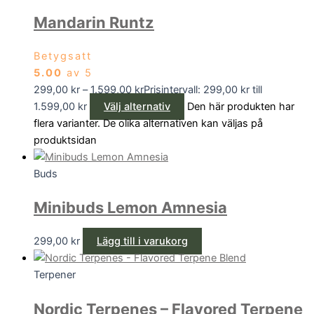
Mandarin Runtz
Betygsatt
5.00
av 5
299,00
kr
–
1.599,00
kr
Prisintervall: 299,00 kr till
1.599,00 kr
Välj alternativ
Den här produkten har
flera varianter. De olika alternativen kan väljas på
produktsidan
Buds
Minibuds Lemon Amnesia
299,00
kr
Lägg till i varukorg
Terpener
Nordic Terpenes – Flavored Terpene