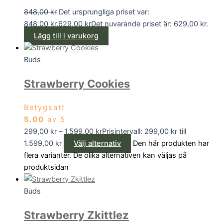
848,00
kr
Det ursprungliga priset var:
848,00 kr.
629,00
kr
Det nuvarande priset är: 629,00 kr.
Lägg till i varukorg
Buds
Strawberry Cookies
Betygsatt
5.00
av 5
299,00
kr
–
1.599,00
kr
Prisintervall: 299,00 kr till
1.599,00 kr
Välj alternativ
Den här produkten har
flera varianter. De olika alternativen kan väljas på
produktsidan
Buds
Strawberry Zkittlez