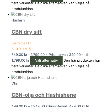
flera varianter. De olika alternativen kan väljas på
produktsidan
Hashish
CBN dry sift
Betygsatt
5.00
av 5
349,00
kr
–
1.799,00
kr
Prisintervall: 349,00 kr till
1.799,00 kr
Välj alternativ
Den här produkten har
flera varianter. De olika alternativen kan väljas på
produktsidan
Olja
CBN-olja och Hashishene
499,00
kr
–
1.249,00
kr
Prisintervall: 499,00 kr till