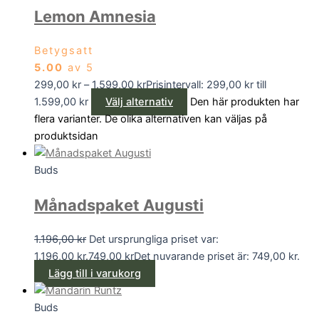
Lemon Amnesia
Betygsatt
5.00
av 5
299,00
kr
–
1.599,00
kr
Prisintervall: 299,00 kr till
1.599,00 kr
Välj alternativ
Den här produkten har
flera varianter. De olika alternativen kan väljas på
produktsidan
Buds
Månadspaket Augusti
1.196,00
kr
Det ursprungliga priset var:
1.196,00 kr.
749,00
kr
Det nuvarande priset är: 749,00 kr.
Lägg till i varukorg
Buds