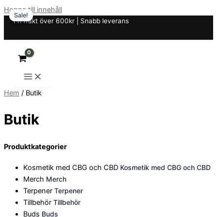
Hoppa till innehåll
Sale!
Sale!
Sale!
Fri frakt över 600kr | Snabb leverans
Hem
/ Butik
Butik
Produktkategorier
Kosmetik med CBG och CBD
Kosmetik med CBG och CBD
Merch
Merch
Terpener
Terpener
Tillbehör
Tillbehör
Buds
Buds