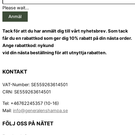
Please wait...
Anmäl
Tack för att du har anmält dig till vårt nyhetsbrev. Som tack
får du en rabattkod som ger dig 10% rabatt på din nästa order.
Ange rabattkod: nykund
vid din nästa beställning för att utnyttja rabatten.
KONTAKT
VAT-Number: SE559263614501
CRN: SE559263614501
Tel: +46762245357 (10-16)
Mail:
info@generalenshampa.se
FÖLJ OSS PÅ NÄTET