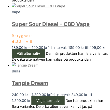
produktsidan
Vape
Super Sour Diesel – CBD Vape
Betygsatt
4.33
av 5
189,00
kr
–
499,00
kr
Prisintervall: 189,00 kr till 499,00 kr
Välj alternativ
Den här produkten har flera varianter.
De olika alternativen kan väljas på produktsidan
Buds
Tangie Dream
249,00
kr
–
1.299,00
kr
Prisintervall: 249,00 kr till
1.299,00 kr
Välj alternativ
Den här produkten har
flera varianter. De olika alternativen kan väljas på