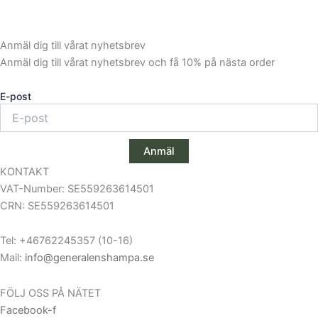
olika
olika
alternativen
alternativen
kan
kan
Anmäl dig till vårat nyhetsbrev
väljas
väljas
Anmäl dig till vårat nyhetsbrev och få 10% på nästa order
på
på
produktsidan
produktsid
E-post
Anmäl
KONTAKT
VAT-Number: SE559263614501
CRN: SE559263614501
Tel: +46762245357 (10-16)
Mail:
info@generalenshampa.se
FÖLJ OSS PÅ NÄTET
Facebook-f