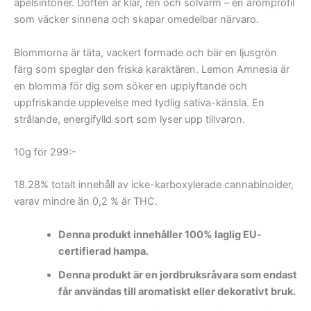
apelsintoner. Doften är klar, ren och solvarm – en aromprofil
som väcker sinnena och skapar omedelbar närvaro.
Blommorna är täta, vackert formade och bär en ljusgrön
färg som speglar den friska karaktären. Lemon Amnesia är
en blomma för dig som söker en upplyftande och
uppfriskande upplevelse med tydlig sativa-känsla. En
strålande, energifylld sort som lyser upp tillvaron.
10g för 299:-
18.28% totalt innehåll av icke-karboxylerade cannabinoider,
varav mindre än 0,2 % är THC.
Denna produkt innehåller 100% laglig EU-
certifierad hampa.
Denna produkt är en jordbruksråvara som endast
får användas till aromatiskt eller dekorativt bruk.