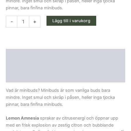
mindre. Inget smul och skräp i påsen, heller inga tjocka
pinnar, bara finfina minibuds.
Lägg till i varukorg
-
+
Beskrivning
Ytterligare information
Recensioner (0)
Vad är minibuds? Minibuds är som vanliga buds bara
mindre. Inget smul och skräp i påsen, heller inga tjocka
pinnar, bara finfina minibuds.
Lemon Amnesia
sprakar av citrusenergi och öppnar upp
med en frisk explosion av zestig citron och bubblande