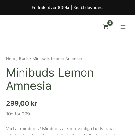
Hoppa
Fri frakt över 600kr | Snabb leverans
till
innehåll
Minibuds
Lemon
Amnesia
Hem
/
Buds
/ Minibuds Lemon Amnesia
mängd
Minibuds Lemon
Amnesia
299,00
kr
10g för 299:-
Vad är minibuds? Minibuds är som vanliga buds bara