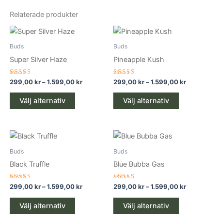
Relaterade produkter
Prisintervall:
Prisinterv
Den
Den
299,00 kr
299,00 kr
här
här
till
till
Buds
Buds
produkten
1.599,00 kr
produkten
1.599,00 
Super Silver Haze
Pineapple Kush
har
har
flera
flera
Betygsatt
Betygsatt
299,00
kr
–
1.599,00
kr
299,00
kr
–
1.599,00
kr
5.00
4.67
varianter.
varianter.
av 5
av 5
De
De
Välj alternativ
Välj alternativ
olika
olika
alternativen
alternativen
Prisintervall:
Prisinterv
kan
kan
Den
Den
299,00 kr
299,00 kr
väljas
väljas
här
här
till
till
Buds
Buds
på
på
produkten
1.599,00 kr
produkten
1.599,00 
Black Truffle
Blue Bubba Gas
produktsidan
produktsid
har
har
flera
flera
Betygsatt
Betygsatt
299,00
kr
–
1.599,00
kr
299,00
kr
–
1.599,00
kr
5.00
5.00
varianter.
varianter.
av 5
av 5
De
De
Välj alternativ
Välj alternativ