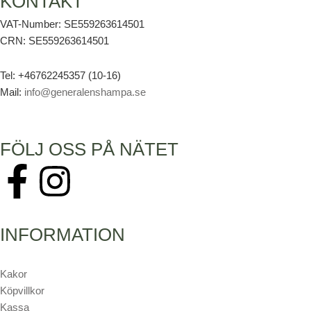
KONTAKT
VAT-Number: SE559263614501
CRN: SE559263614501
Tel: +46762245357 (10-16)
Mail:
info@generalenshampa.se
FÖLJ OSS PÅ NÄTET
F
I
a
n
INFORMATION
c
s
e
t
Kakor
Köpvillkor
Kassa