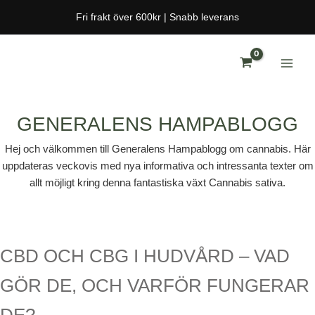
Hoppa
Fri frakt över 600kr | Snabb leverans
till
innehåll
GENERALENS HAMPABLOGG
Hej och välkommen till Generalens Hampablogg om cannabis. Här
uppdateras veckovis med nya informativa och intressanta texter om
allt möjligt kring denna fantastiska växt Cannabis sativa.
S
S
i
i
CBD OCH CBG I HUDVÅRD – VAD
d
d
GÖR DE, OCH VARFÖR FUNGERAR
a
a