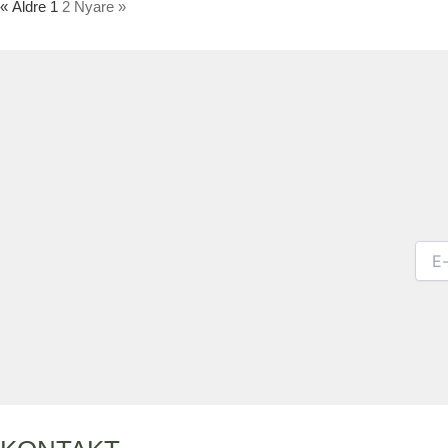
« Äldre
1
2
Nyare »