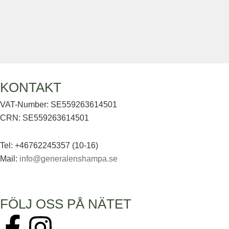
KONTAKT
VAT-Number: SE559263614501
CRN: SE559263614501
Tel: +46762245357 (10-16)
Mail:
info@generalenshampa.se
FÖLJ OSS PÅ NÄTET
F
I