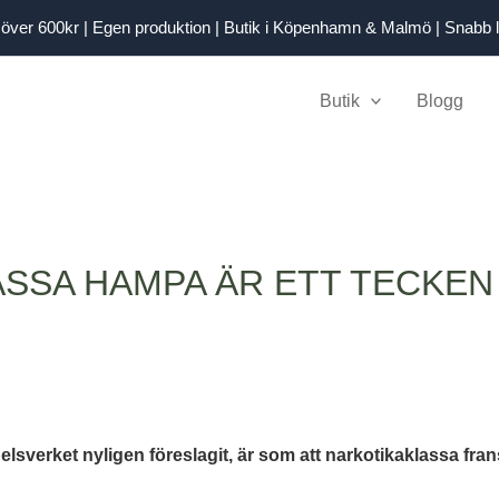
kt över 600kr | Egen produktion | Butik i Köpenhamn & Malmö | Snabb 
Butik
Blogg
ASSA HAMPA ÄR ETT TECKEN
verket nyligen föreslagit, är som att narkotikaklassa fran