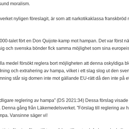
osund moralism.
ket nyligen föreslagit, är som att narkotikaklassa franskbröd m
00-talet fört en Don Quijote-kamp mot hampan. Det var först n
ig och svenska bönder fick samma möjlighet som sina europeis
a medel försökt reglera bort möjligheten att denna oskyldiga 
dning och extrahering av hampa, vilket i ett slag slog ut den 
ning står sig domen inte mot gällande EU-rätt då den inte på ett 
ydligare reglering av hampa” (DS 2021:34) Dessa förslag visade 
t. Denna gång från Läkemedelsverket. ”Förslag till reglering av 
mpa. Vansinne säger vi!