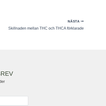
NÄSTA
Skillnaden mellan THC och THCA förklarade
BREV
der