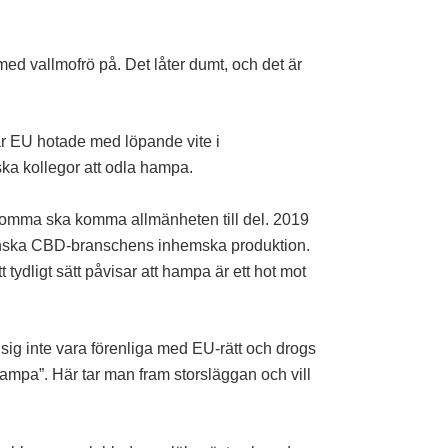
ed vallmofrö på. Det låter dumt, och det är
är EU hotade med löpande vite i
ka kollegor att odla hampa.
blomma ska komma allmänheten till del. 2019
svenska CBD-branschens inhemska produktion.
tydligt sätt påvisar att hampa är ett hot mot
sig inte vara förenliga med EU-rätt och drogs
hampa”. Här tar man fram storsläggan och vill