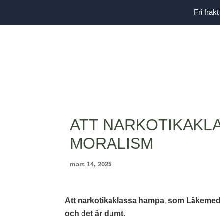
Hoppa
Fri fra
till
innehåll
ATT NARKOTIKAKL
MORALISM
mars 14, 2025
Att narkotikaklassa hampa, som Läkemedels
och det är dumt.