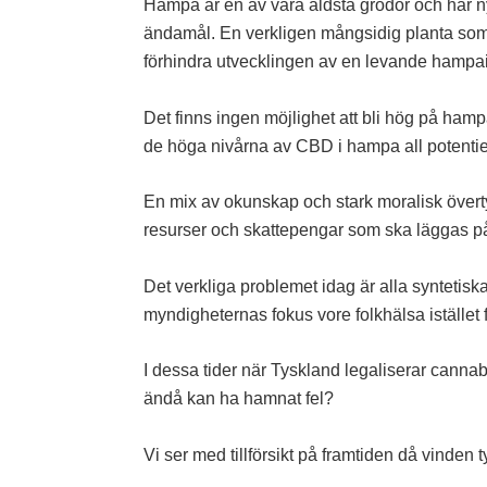
Hampa är en av våra äldsta grödor och har nytt
ändamål. En verkligen mångsidig planta som 
förhindra utvecklingen av en levande hampai
Det finns ingen möjlighet att bli hög på ha
de höga nivårna av CBD i hampa all potentiel
En mix av okunskap och stark moralisk övert
resurser och skattepengar som ska läggas p
Det verkliga problemet idag är alla synteti
myndigheternas fokus vore folkhälsa istället 
I dessa tider när Tyskland legaliserar cann
ändå kan ha hamnat fel?
Vi ser med tillförsikt på framtiden då vinden