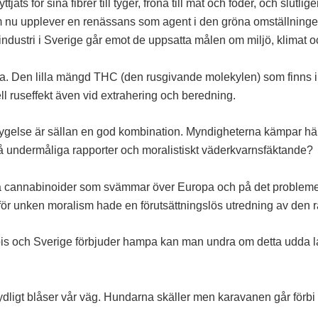
jats för sina fibrer till tyger, fröna till mat och foder, och slu
nu upplever en renässans som agent i den gröna omställningen p
ndustri i Sverige går emot de uppsatta målen om miljö, klimat
mpa. Den lilla mängd THC (den rusgivande molekylen) som finns 
l ruseffekt även vid extrahering och beredning.
ygelse är sällan en god kombination. Myndigheterna kämpar här
å undermåliga rapporter och moralistiskt väderkvarnsfäktande?
ska cannabinoider som svämmar över Europa och på det problemet
för unken moralism hade en förutsättningslös utredning av den r
abis och Sverige förbjuder hampa kan man undra om detta udda l
 tydligt blåser vår väg. Hundarna skäller men karavanen går förbi