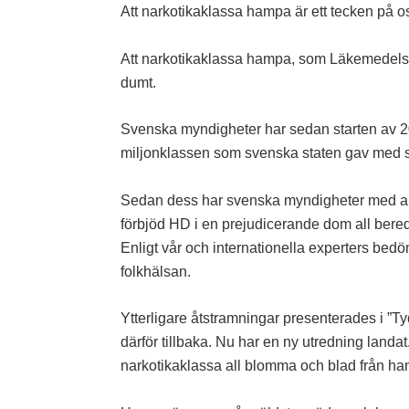
Att narkotikaklassa hampa är ett tecken på 
Att narkotikaklassa hampa, som Läkemedelsver
dumt.
Svenska myndigheter har sedan starten av 20
miljonklassen som svenska staten gav med s
Sedan dess har svenska myndigheter med all
förbjöd HD i en prejudicerande dom all bere
Enligt vår och internationella experters bedöm
folkhälsan.
Ytterligare åtstramningar presenterades i ”T
därför tillbaka. Nu har en ny utredning landa
narkotikaklassa all blomma och blad från ha