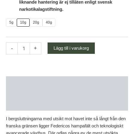
liknande hantering är ej tillåten enligt svensk
narkotikalagstiftning.
5g
10g
20g
40g
-
+
Lägg till i varukorg
Beskrivning
Ytterligare information
Recensioner (3)
I bergsluttningarna med utsikt mot havet inte så långt från den
franska gränsen ligger Federicos hampafält och teknologiskt
avancerade växthus. Där odlas några ev de mest utsökta