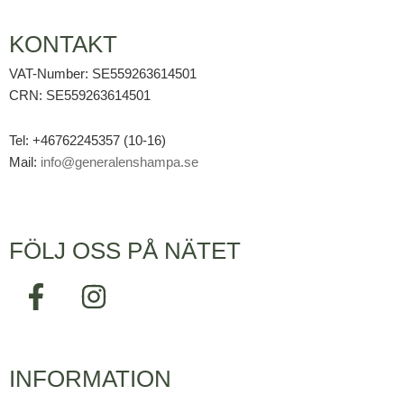
KONTAKT
VAT-Number: SE559263614501
CRN: SE559263614501
Tel: +46762245357 (10-16)
Mail:
info@generalenshampa.se
FÖLJ OSS PÅ NÄTET
F
I
a
n
c
s
e
t
INFORMATION
b
a