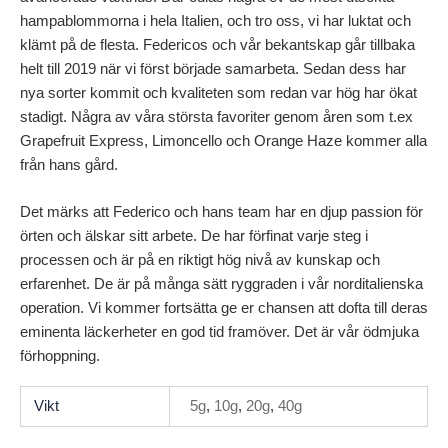
hampablommorna i hela Italien, och tro oss, vi har luktat och
klämt på de flesta. Federicos och vår bekantskap går tillbaka
helt till 2019 när vi först började samarbeta. Sedan dess har
nya sorter kommit och kvaliteten som redan var hög har ökat
stadigt. Några av våra största favoriter genom åren som t.ex
Grapefruit Express, Limoncello och Orange Haze kommer alla
från hans gård.
Det märks att Federico och hans team har en djup passion för
örten och älskar sitt arbete. De har förfinat varje steg i
processen och är på en riktigt hög nivå av kunskap och
erfarenhet. De är på många sätt ryggraden i vår norditalienska
operation. Vi kommer fortsätta ge er chansen att dofta till deras
eminenta läckerheter en god tid framöver. Det är vår ödmjuka
förhoppning.
Vikt
5g
,
10g
,
20g
,
40g