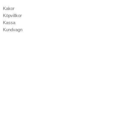
o
g
Kakor
o
r
Köpvillkor
k
a
Kassa
-
m
Kundvagn
f