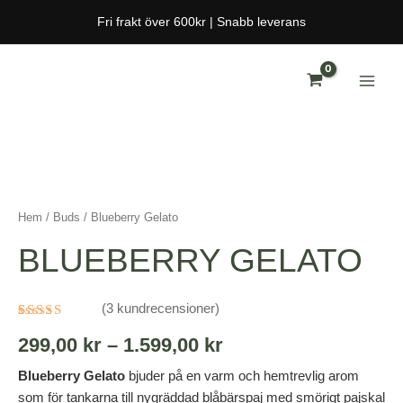
Hoppa
Fri frakt över 600kr | Snabb leverans
till
innehåll
Blueberry
Prisintervall:
Gelato
299,00 kr
mängd
till
Hem
/
Buds
/ Blueberry Gelato
1.599,00 kr
BLUEBERRY GELATO
(
3
kundrecensioner)
Betygsatt
3
299,00
kr
–
1.599,00
kr
5.00
av 5
baserat på
kundrecensioner
Blueberry Gelato
bjuder på en varm och hemtrevlig arom
som för tankarna till nygräddad blåbärspaj med smörigt pajskal