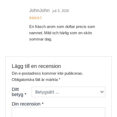
JohnJohn
juli 5, 2026
Betygsatt
En fräsch arom som doftar precis som
5
av 5
namnet. Mild och härlig som en skön
sommar dag.
Lägg till en recension
Din e-postadress kommer inte publiceras.
Obligatoriska fält är märkta
*
Ditt
betyg
*
Din recension
*