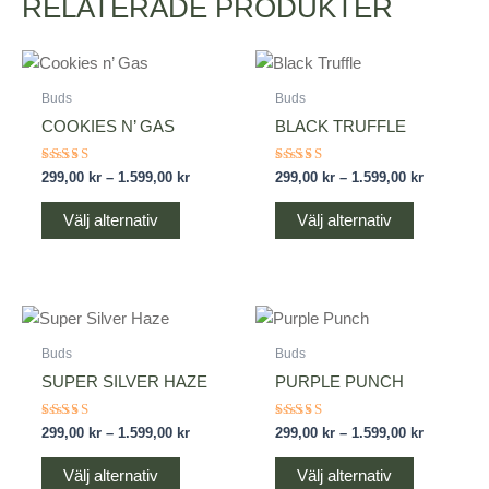
RELATERADE PRODUKTER
Prisintervall:
Prisinterv
Den
Den
299,00 kr
299,00 kr
här
här
till
till
Buds
Buds
produkten
1.599,00 kr
produkten
1.599,00 k
COOKIES N’ GAS
BLACK TRUFFLE
har
har
flera
flera
Betygsatt
Betygsatt
299,00
kr
–
1.599,00
kr
299,00
kr
–
1.599,00
kr
4.60
5.00
varianter.
varianter.
av 5
av 5
De
De
Välj alternativ
Välj alternativ
olika
olika
alternativen
alternative
kan
kan
Prisintervall:
Prisinterv
Den
Den
väljas
väljas
299,00 kr
299,00 kr
här
här
på
på
till
till
Buds
Buds
produkten
1.599,00 kr
produkten
1.599,00 k
produktsidan
produktsid
SUPER SILVER HAZE
PURPLE PUNCH
har
har
flera
flera
Betygsatt
Betygsatt
299,00
kr
–
1.599,00
kr
299,00
kr
–
1.599,00
kr
5.00
4.60
varianter.
varianter.
av 5
av 5
De
De
Välj alternativ
Välj alternativ