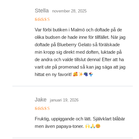
Stella
november 28, 2025
Betygsatt
Var förbi butiken i Malmö och doftade på de
5
av 5
olika budsen de hade inne för tillfället. När jag
doftade på Blueberry Gelato så förälskade
min kropp sig direkt med doften, luktade på
de andra och valde tillslut denna! Efter att ha
varit ute på promenad så kan jag säga att jag
hittat en ny favorit!
Jake
januari 19, 2026
Betygsatt
Fruktig, uppiggande och lätt. Självklart blåbär
5
av 5
men även papaya-toner.