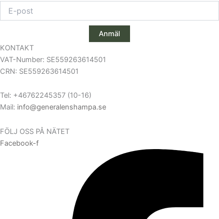
Anmäl
KONTAKT
VAT-Number: SE559263614501
CRN: SE559263614501
Tel: +46762245357 (10-16)
Mail:
info@generalenshampa.se
FÖLJ OSS PÅ NÄTET
Facebook-f