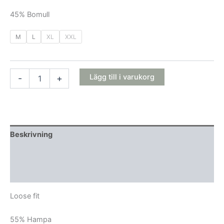
45% Bomull
M
L
XL
XXL
Lägg till i varukorg
-
+
Beskrivning
Ytterligare information
Recensioner (0)
Loose fit
55% Hampa