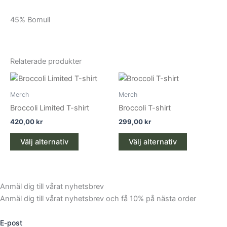
45% Bomull
Relaterade produkter
Den
Den
här
här
Merch
Merch
produkten
produkten
Broccoli Limited T-shirt
Broccoli T-shirt
har
har
420,00
kr
299,00
kr
flera
flera
varianter.
varianter.
Välj alternativ
Välj alternativ
De
De
olika
olika
alternativen
alternativen
Anmäl dig till vårat nyhetsbrev
kan
kan
Anmäl dig till vårat nyhetsbrev och få 10% på nästa order
väljas
väljas
på
på
E-post
produktsidan
produktsid