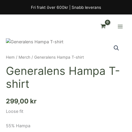
Hoppa
Fri frakt över 600kr | Snabb leverans
till
innehåll
Generalens
Hampa
T-
Hem
/
Merch
/ Generalens Hampa T-shirt
shirt
mängd
Generalens Hampa T-
shirt
299,00
kr
Loose fit
55% Hampa