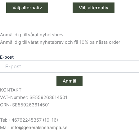
varianter.
varianter.
av 5
av 5
De
De
Välj alternativ
Välj alternativ
olika
olika
alternativen
alternativen
kan
kan
Anmäl dig till vårat nyhetsbrev
väljas
väljas
Anmäl dig till vårat nyhetsbrev och få 10% på nästa order
på
på
produktsidan
produktsid
E-post
Anmäl
KONTAKT
VAT-Number: SE559263614501
CRN: SE559263614501
Tel: +46762245357 (10-16)
Mail:
info@generalenshampa.se