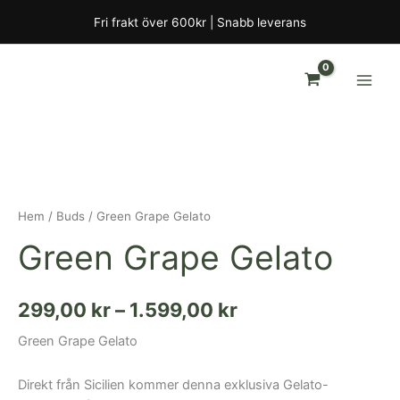
Hoppa
Fri frakt över 600kr | Snabb leverans
till
innehåll
Green
Prisintervall:
Grape
Gelato
299,00 kr
mängd
till
Hem
/
Buds
/ Green Grape Gelato
1.599,00 kr
Green Grape Gelato
299,00
kr
–
1.599,00
kr
Green Grape Gelato
Direkt från Sicilien kommer denna exklusiva Gelato-