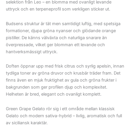
selektion från Leo – en blomma med ovanligt levande
uttryck och en terpeneprofil som verkligen sticker ut.
Budsens struktur är tät men samtidigt luftig, med spetsiga
formationer, djupa gröna nyanser och glödande orange
pistiller. De känns välväxta och naturliga snarare än
överpressade, vilket ger blomman ett levande och
hantverksmässigt uttryck.
Doften öppnar upp med frisk citrus och syrlig apelsin, innan
tydliga toner av gröna druvor och krusbär träder fram. Det
finns även en mjuk fruktighet av gula och gröna frukter i
bakgrunden som ger profilen djup och komplexitet.
Helheten är bred, elegant och ovanligt komplett.
Green Grape Gelato rör sig i ett område mellan klassisk
Gelato och modern sativa-hybrid – livlig, aromatisk och full
av siciliansk karaktär.