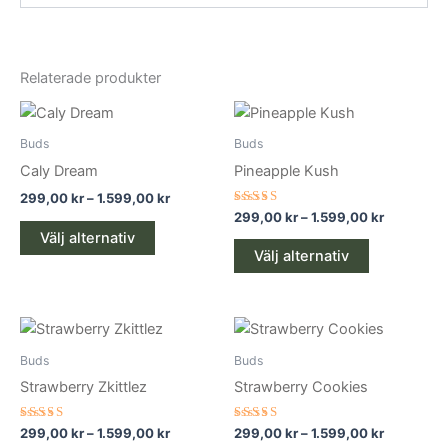
Relaterade produkter
Prisintervall:
Prisinterv
Den
Den
299,00 kr
299,00 kr
här
här
till
till
Buds
Buds
produkten
1.599,00 kr
produkten
1.599,00 
Caly Dream
Pineapple Kush
har
har
299,00
kr
–
1.599,00
kr
flera
flera
Betygsatt
299,00
kr
–
1.599,00
kr
4.67
varianter.
varianter.
Välj alternativ
av 5
De
De
Välj alternativ
olika
olika
alternativen
alternativen
Prisintervall:
Prisinterv
kan
kan
Den
Den
299,00 kr
299,00 kr
väljas
väljas
här
här
till
till
Buds
Buds
på
på
produkten
1.599,00 kr
produkten
1.599,00 
Strawberry Zkittlez
Strawberry Cookies
produktsidan
produktsid
har
har
flera
flera
Betygsatt
Betygsatt
299,00
kr
–
1.599,00
kr
299,00
kr
–
1.599,00
kr
5.00
5.00