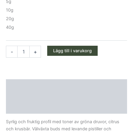
5g
10g
20g
40g
Lägg till i varukorg
-
+
Beskrivning
Ytterligare information
Recensioner (0)
Syrlig och fruktig profil med toner av gröna druvor, citrus
och krusbär. Välväxta buds med levande pistiller och