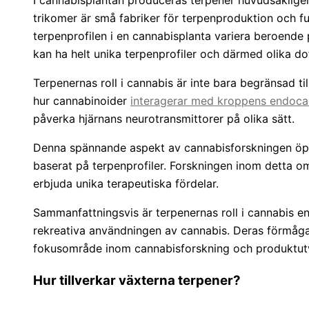
I cannabisplantan produceras terpener huvudsakligen
trikomer är små fabriker för terpenproduktion och f
terpenprofilen i en cannabisplanta variera beroende p
kan ha helt unika terpenprofiler och därmed olika dof
Terpenernas roll i cannabis är inte bara begränsad t
hur cannabinoider
interagerar med kroppens endoc
påverka hjärnans neurotransmittorer på olika sätt.
Denna spännande aspekt av cannabisforskningen öppn
baserat på terpenprofiler. Forskningen inom detta om
erbjuda unika terapeutiska fördelar.
Sammanfattningsvis är terpenernas roll i cannabis e
rekreativa användningen av cannabis. Deras förmåga a
fokusområde inom cannabisforskning och produktutv
Hur tillverkar växterna terpener?