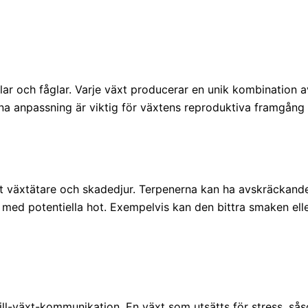
ärilar och fåglar. Varje växt producerar en unik kombination 
na anpassning är viktig för växtens reproduktiva framgång oc
 växtätare och skadedjur. Terpenerna kan ha avskräckande 
ö med potentiella hot. Exempelvis kan den bittra smaken ell
ll-växt-kommunikation. En växt som utsätts för stress, så