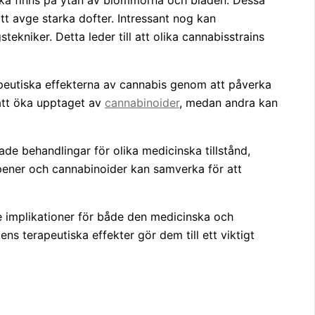
lka finns på ytan av blommorna och bladen. Dessa
t avge starka dofter. Intressant nog kan
ekniker. Detta leder till att olika cannabisstrains
rapeutiska effekterna av cannabis genom att påverka
l att öka upptaget av
cannabinoider
, medan andra kan
e behandlingar för olika medicinska tillstånd,
erpener och cannabinoider kan samverka för att
e implikationer för både den medicinska och
s terapeutiska effekter gör dem till ett viktigt