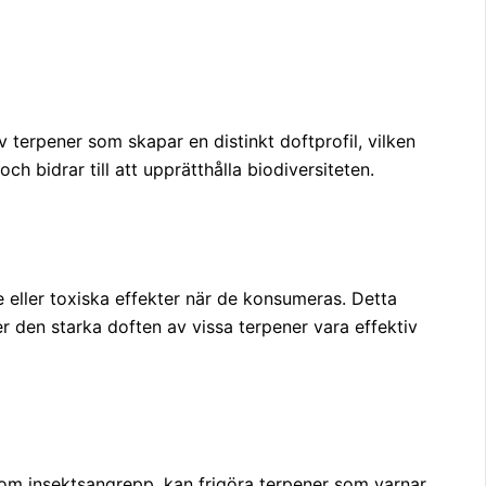
av terpener som skapar en distinkt doftprofil, vilken
h bidrar till att upprätthålla biodiversiteten.
eller toxiska effekter när de konsumeras. Detta
er den starka doften av vissa terpener vara effektiv
som insektsangrepp, kan frigöra terpener som varnar