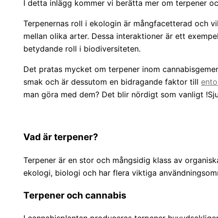
I detta inlägg kommer vi berätta mer om terpener o
Terpenernas roll i ekologin är mångfacetterad och v
mellan olika arter. Dessa interaktioner är ett exemp
betydande roll i biodiversiteten.
Det pratas mycket om terpener inom cannabisgemensk
smak och är dessutom en bidragande faktor till
ento
man göra med dem? Det blir nördigt som vanligt !Sjun
Vad är terpener?
Terpener är en stor och mångsidig klass av organiska 
ekologi, biologi och har flera viktiga användningsområ
Terpener och cannabis