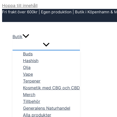
Hoppa till innehåll
Fri frakt över 600kr | Egen produktion | Butik i Köpenhamn &
Butik
Buds
Hashish
Olja
Vape
Terpener
Kosmetik med CBG och CBD
Merch
Tillbehör
Generalens Naturhandel
Alla produkter