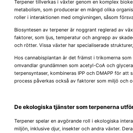
Terpener tillverkas i växter genom en komplex biok
metabolism, som producerar en mängd olika organisk
roller i interaktionen med omgivningen, såsom försva
Biosyntesen av terpener är noggrant reglerad av vä
faktorer, som ljus, temperatur och angrepp av skaded
och rötter. Vissa växter har specialiserade strukture
Hos cannabisplantan är det främst i trikomerna so
omvandlar grundämnen som acetyl-CoA och glycerala
terpensyntaser, kombineras IPP och DMAPP för att s
process påverkas också av faktorer som miljö och odl
De ekologiska tjänster som terpenerna utfö
Terpener spelar en avgörande roll i ekologiska int
miljön, inklusive djur, insekter och andra växter. De