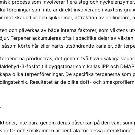
emisk process som involverar flera steg och nyckelenzymer
a föreningar som inte är direkt involverade i växtens gru
r mot skadedjur och sjukdomar, attraktion av pollinerare, 
xten och påverkas av både interna faktorer, som växtens u
jur. Terpener ackumuleras ofta i specifika delar av växten
r, såsom körtelhår eller harts-utsöndrande kanaler, där ter
m terpenerna produceras, det genom två huvudsakliga väg
ldehyd-3-fosfat till byggstenar som kallas IPP och DMAP
kapa olika terpenföreningar. De specifika terpenerna som 
ingsteknik. Resultatet är de olika doft- och smakprofilerna
r
eraktioner, inte bara genom deras påverkan på den växt so
ras doft- och smakämnen är centrala för dessa interaktioner.