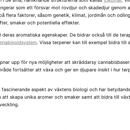
 i de små, hårliknande strukturerna som kallas
trikomer,
vi
ungerar som ett försvar mot rovdjur och skadedjur genom at
å flera faktorer, såsom genetik, klimat, jordmån och odlingst
ter, smaker och potentiella effekter.
ill deras aromatiska egenskaper. De bidrar också till de te
annabinoidsystem
. Vissa terpener kan till exempel bidra til
ar upp för nya möjligheter att skräddarsy cannabisbaserad
råde fortsätter att växa och ger en djupare insikt i hur t
n fascinerande aspekt av växtens biologi och har betydand
tt skapa unika aromer och smaker samt att bidra till växten
eckling.