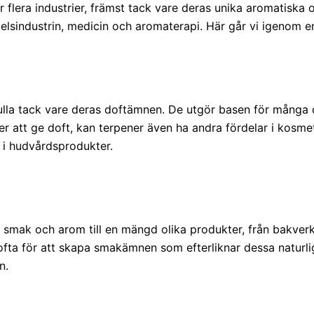
flera industrier, främst tack vare deras unika aromatiska
delsindustrin, medicin och aromaterapi. Här går vi igenom e
lla tack vare deras doftämnen. De utgör basen för många do
ver att ge doft, kan terpener även ha andra fördelar i kosme
 i hudvårdsprodukter.
 smak och arom till en mängd olika produkter, från bakverk o
fta för att skapa smakämnen som efterliknar dessa naturlig
n.