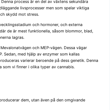
. Denna process är en del av växtens sekundära
ndläggande livsprocesser men som spelar viktiga
och skydd mot stress.
tvecklingsstadium och hormoner, och externa
 där de är mest funktionella, såsom blommor, blad,
penerna lagras.
ar Mevalonatvägen och MEP-vägen. Dessa vägar
P. Sedan, med hjälp av enzymer som kallas
produceras varierar beroende på dess genetik. Denna
 som vi finner i olika typer av cannabis.
m producerar dem, utan även på den omgivande