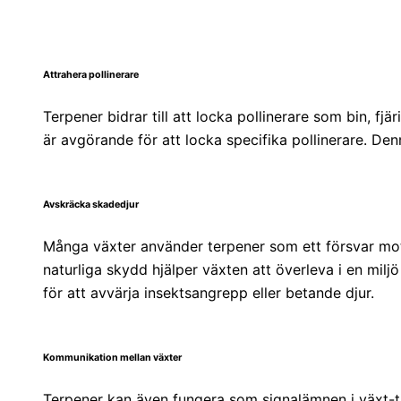
Attrahera pollinerare
Terpener bidrar till att locka pollinerare som bin, fj
är avgörande för att locka specifika pollinerare. Den
Avskräcka skadedjur
Många växter använder terpener som ett försvar mot
naturliga skydd hjälper växten att överleva i en milj
för att avvärja insektsangrepp eller betande djur.
Kommunikation mellan växter
Terpener kan även fungera som signalämnen i växt-ti