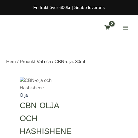
Hoppa
Fri frakt över 600kr | Snabb leverans
till
innehåll
Hem
/ Produkt Val olja / CBN-olja: 30ml
Den
Prisintervall:
här
499,00 kr
produkten
till
Olja
har
1.249,00 kr
CBN-OLJA
flera
OCH
varianter.
De
HASHISHENE
olika