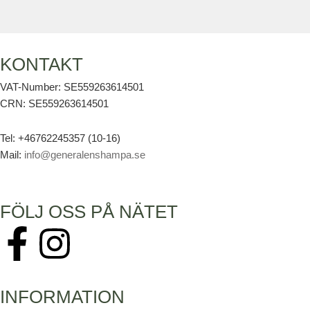
KONTAKT
VAT-Number: SE559263614501
CRN: SE559263614501
Tel: +46762245357 (10-16)
Mail:
info@generalenshampa.se
FÖLJ OSS PÅ NÄTET
F
I
a
n
INFORMATION