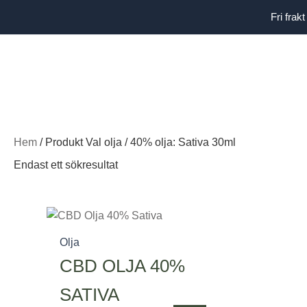
Hoppa
Fri fra
till
innehåll
Hem
/ Produkt Val olja / 40% olja: Sativa 30ml
Endast ett sökresultat
Den
Prisintervall:
här
499,00 kr
Olja
produkten
till
CBD OLJA 40%
har
1.249,00 kr
flera
SATIVA
varianter.