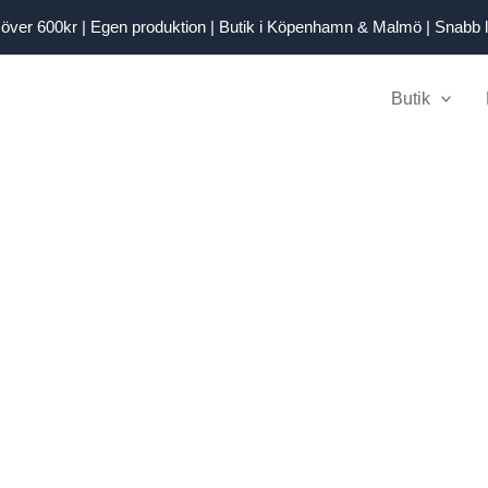
kt över 600kr | Egen produktion | Butik i Köpenhamn & Malmö | Snabb 
Butik