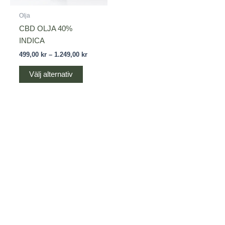
alternativen
Olja
kan
CBD OLJA 40%
väljas
INDICA
på
499,00
kr
–
1.249,00
kr
produktsidan
Välj alternativ