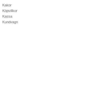
o
g
Kakor
o
r
Köpvillkor
k
a
Kassa
-
m
Kundvagn
f