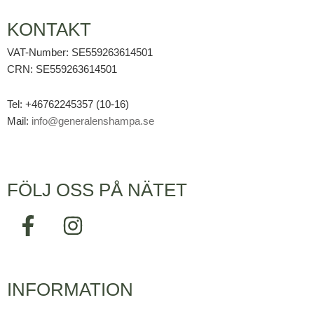
KONTAKT
VAT-Number: SE559263614501
CRN: SE559263614501
Tel: +46762245357 (10-16)
Mail:
info@generalenshampa.se
FÖLJ OSS PÅ NÄTET
F
I
a
n
c
s
e
t
INFORMATION
b
a