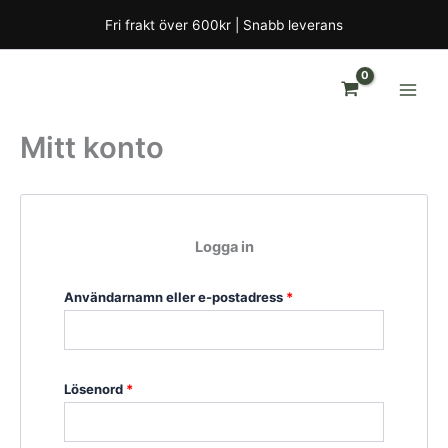
Hoppa
Obligatoriskt
Obligatoriskt
Fri frakt över 600kr | Snabb leverans
till
innehåll
Mitt konto
Logga in
Användarnamn eller e-postadress
*
Lösenord
*