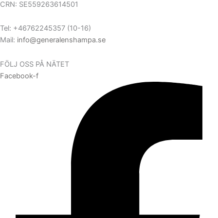
CRN: SE559263614501
Tel: +46762245357 (10-16)
Mail:
info@generalenshampa.se
FÖLJ OSS PÅ NÄTET
Facebook-f